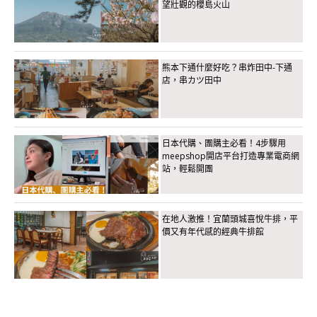
望壯觀的櫻島火山
熊本下通什麼好吃？串炸田中-下通
店，串カツ田中
日本代購、團購主必看！4步驟用
meepshop開店平台打造專業電商網
站，輕鬆開團
在地人激推！宜蘭頭城喜悅牛排，平
價又有年代感的經典牛排館