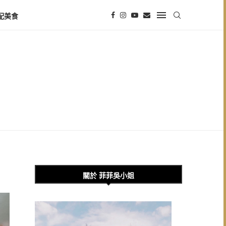
配美食
關於 菲菲吳小姐