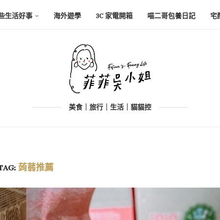
些生活好事
海外遊學
3C 家電開箱
喵二哥包養日記
宅
美食｜旅行｜生活｜貓貓控
TAG:
蒟蒻推薦