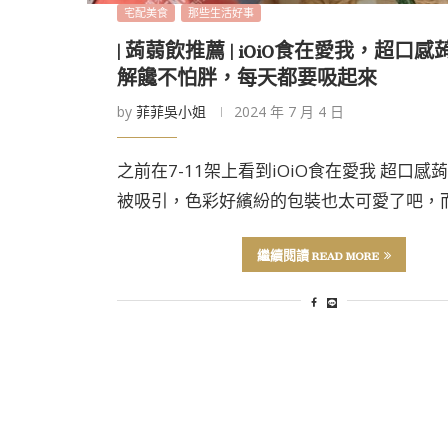
宅配美食
那些生活好事
| 蒟蒻飲推薦 | iOiO食在愛我，超口
解饞不怕胖，每天都要吸起來
by
菲菲吳小姐
2024 年 7 月 4 日
之前在7-11架上看到iOiO食在愛我 超口感
被吸引，色彩好繽紛的包裝也太可愛了吧，而
繼續閱讀 READ MORE