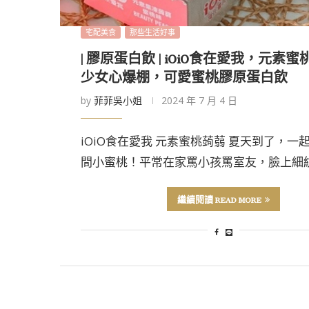
宅配美食
那些生活好事
| 膠原蛋白飲 | iOiO食在愛我，元素
少女心爆棚，可愛蜜桃膠原蛋白飲
by
菲菲吳小姐
2024 年 7 月 4 日
iOiO食在愛我 元素蜜桃蒟蒻 夏天到了，一
間小蜜桃！平常在家罵小孩罵室友，臉上細紋
繼續閱讀 READ MORE