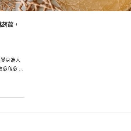
蜜桃蒟蒻，
起變身為人
愈爬愈 …