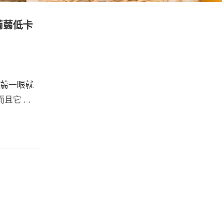
感蒟蒻低卡
蒟蒻一眼就
且它 …