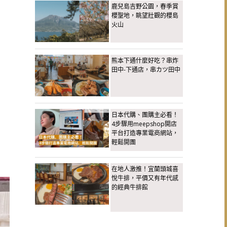
鹿兒島吉野公園，春季賞
櫻聖地，眺望壯觀的櫻島
火山
熊本下通什麼好吃？串炸
田中-下通店，串カツ田中
日本代購、團購主必看！
4步驟用meepshop開店
平台打造專業電商網站，
輕鬆開團
在地人激推！宜蘭頭城喜
悅牛排，平價又有年代感
的經典牛排館