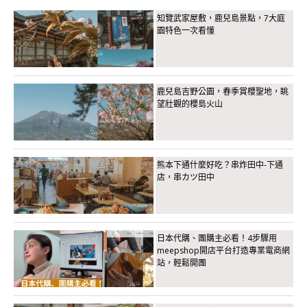
知覽武家屋敷，鹿兒島景點，7大庭
園特色一次看懂
鹿兒島吉野公園，春季賞櫻聖地，眺
望壯觀的櫻島火山
熊本下通什麼好吃？串炸田中-下通
店，串カツ田中
日本代購、團購主必看！4步驟用
meepshop開店平台打造專業電商網
站，輕鬆開團