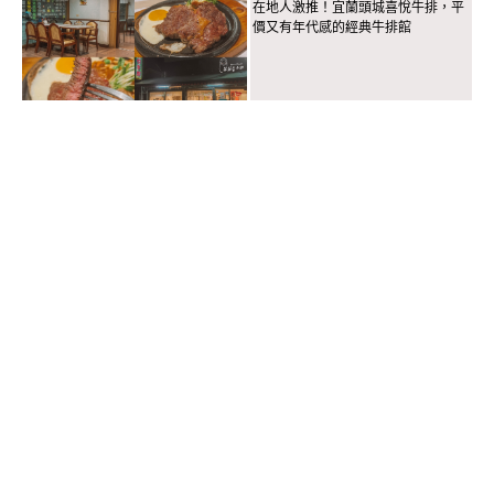
在地人激推！宜蘭頭城喜悅牛排，平
價又有年代感的經典牛排館