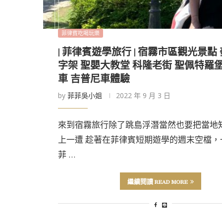
菲律賓吃喝玩樂
| 菲律賓遊學旅行 | 宿霧市區觀光景點
字架 聖嬰大教堂 科隆老街 聖佩特羅堡 
車 吉普尼車體驗
by
菲菲吳小姐
2022 年 9 月 3 日
來到宿霧旅行除了跳島浮潛當然也要把當地
上一遭 趁著在菲律賓短期遊學的週末空檔，
菲 …
繼續閱讀 READ MORE