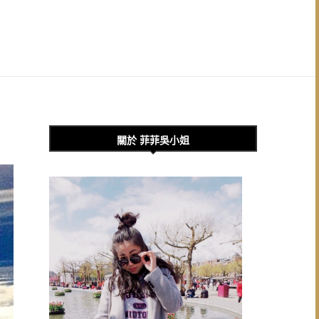
關於 菲菲吳小姐