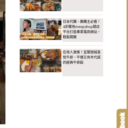
日本代購、團購主必看！
4步驟用meepshop開店
平台打造專業電商網站，
輕鬆開團
在地人激推！宜蘭頭城喜
悅牛排，平價又有年代感
的經典牛排館