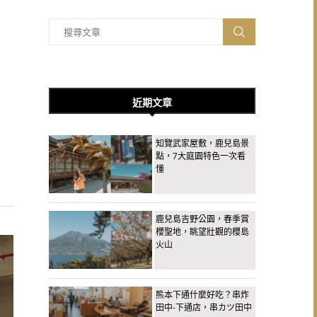
近期文章
知覽武家屋敷，鹿兒島景
點，7大庭園特色一次看
懂
鹿兒島吉野公園，春季賞
櫻聖地，眺望壯觀的櫻島
火山
熊本下通什麼好吃？串炸
田中-下通店，串カツ田中