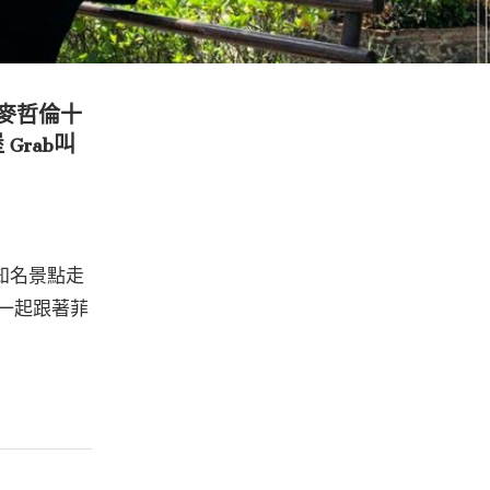
 麥哲倫十
Grab叫
知名景點走
一起跟著菲