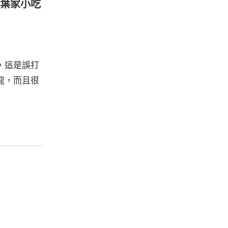
腐 葉家小吃
，這是誤打
龍，而且很