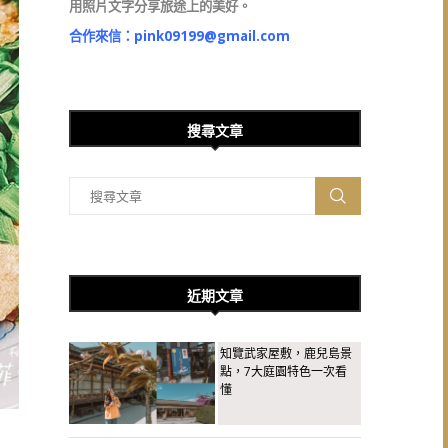
用照片文字分享旅途上的美好。
合作來信：
pink09199@gmail.com
搜尋文章
近期文章
知覽武家屋敷，鹿兒島景
點，7大庭園特色一次看
懂