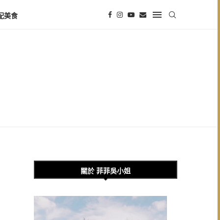
配美食
關於 菲菲吳小姐