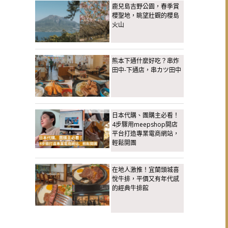
鹿兒島吉野公園，春季賞
櫻聖地，眺望壯觀的櫻島
火山
熊本下通什麼好吃？串炸
田中-下通店，串カツ田中
日本代購、團購主必看！
4步驟用meepshop開店
平台打造專業電商網站，
輕鬆開團
在地人激推！宜蘭頭城喜
悅牛排，平價又有年代感
的經典牛排館