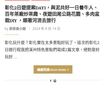
彰化2日遊提案DAY1，與泥共好一日養牛人、
百年茶廠炒茶趣、夜遊田尾公路花園、多肉盆
栽DIY ，順著河流去旅行
by
菲菲吳小姐
2024 年 8 月 14 日
彰化玩什麼？彰化實在太多景點好玩了，這次的彰化2
日遊行程我把溪州特色景點們寫成2篇文章，絕對是好
玩好 …
繼續閱讀 READ MORE