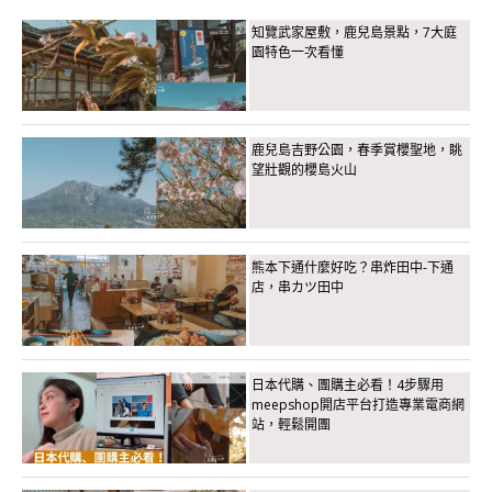
知覽武家屋敷，鹿兒島景點，7大庭
園特色一次看懂
鹿兒島吉野公園，春季賞櫻聖地，眺
望壯觀的櫻島火山
熊本下通什麼好吃？串炸田中-下通
店，串カツ田中
日本代購、團購主必看！4步驟用
meepshop開店平台打造專業電商網
站，輕鬆開團