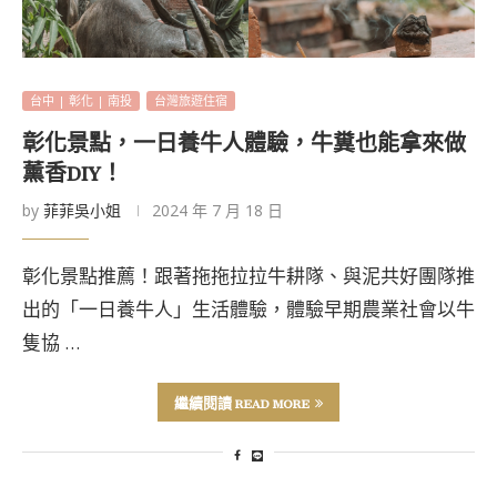
台中 | 彰化 | 南投
台灣旅遊住宿
彰化景點，一日養牛人體驗，牛糞也能拿來做
薰香DIY！
by
菲菲吳小姐
2024 年 7 月 18 日
彰化景點推薦！跟著拖拖拉拉牛耕隊、與泥共好團隊推
出的「一日養牛人」生活體驗，體驗早期農業社會以牛
隻協 …
繼續閱讀 READ MORE