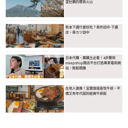
望壯觀的櫻島火山
熊本下通什麼好吃？串炸田中-下通
店，串カツ田中
日本代購、團購主必看！4步驟用
meepshop開店平台打造專業電商網
站，輕鬆開團
在地人激推！宜蘭頭城喜悅牛排，平
價又有年代感的經典牛排館