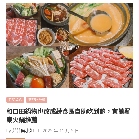
宜蘭美食
菲菲吃台灣
和口田鍋物也改成蔬食區自助吃到飽，宜蘭羅
東火鍋推薦
by
菲菲吳小姐
2025 年 11 月 5 日