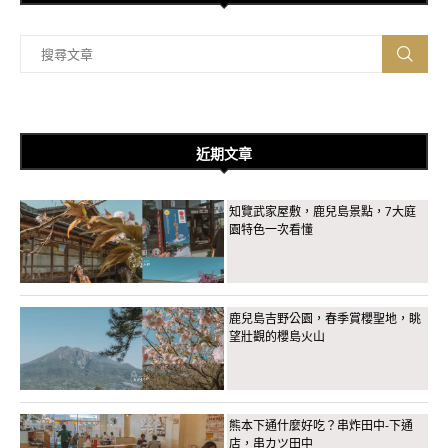
近期文章
知覽武家屋敷，鹿兒島景點，7大庭
園特色一次看懂
鹿兒島吉野公園，春季賞櫻聖地，眺
望壯觀的櫻島火山
熊本下通什麼好吃？串炸田中-下通
店，串カツ田中