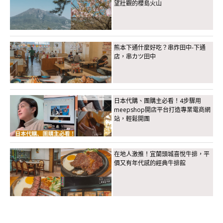
望壯觀的櫻島火山
熊本下通什麼好吃？串炸田中-下通
店，串カツ田中
日本代購、團購主必看！4步驟用
meepshop開店平台打造專業電商網
站，輕鬆開團
在地人激推！宜蘭頭城喜悅牛排，平
價又有年代感的經典牛排館