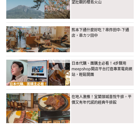
望壯觀的櫻島火山
熊本下通什麼好吃？串炸田中-下通
店，串カツ田中
日本代購、團購主必看！4步驟用
meepshop開店平台打造專業電商網
站，輕鬆開團
在地人激推！宜蘭頭城喜悅牛排，平
價又有年代感的經典牛排館