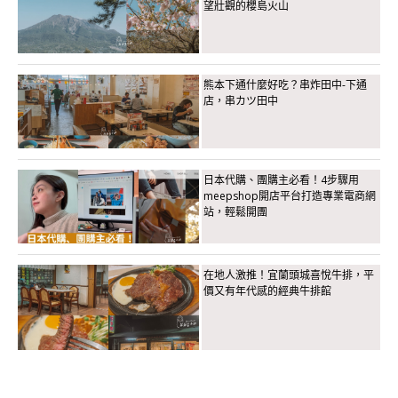
望壯觀的櫻島火山
熊本下通什麼好吃？串炸田中-下通
店，串カツ田中
日本代購、團購主必看！4步驟用
meepshop開店平台打造專業電商網
站，輕鬆開團
在地人激推！宜蘭頭城喜悅牛排，平
價又有年代感的經典牛排館