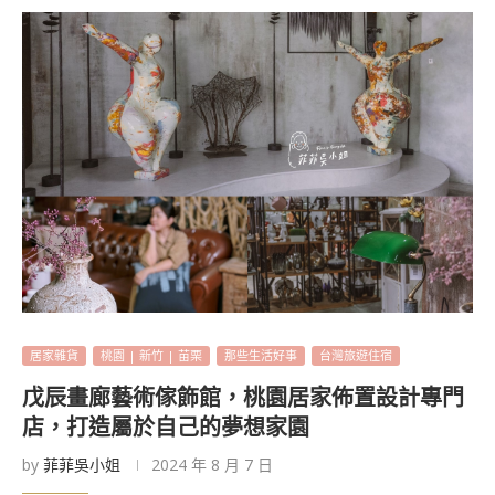
居家雜貨
桃園 | 新竹 | 苗栗
那些生活好事
台灣旅遊住宿
戊辰畫廊藝術傢飾館，桃園居家佈置設計專門
店，打造屬於自己的夢想家園
by
菲菲吳小姐
2024 年 8 月 7 日