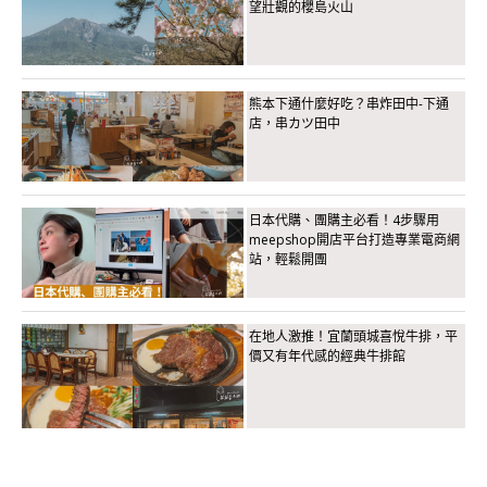
望壯觀的櫻島火山
熊本下通什麼好吃？串炸田中-下通
店，串カツ田中
日本代購、團購主必看！4步驟用
meepshop開店平台打造專業電商網
站，輕鬆開團
在地人激推！宜蘭頭城喜悅牛排，平
價又有年代感的經典牛排館