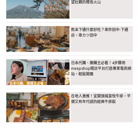
望壯觀的櫻島火山
熊本下通什麼好吃？串炸田中-下通
店，串カツ田中
日本代購、團購主必看！4步驟用
meepshop開店平台打造專業電商網
站，輕鬆開團
在地人激推！宜蘭頭城喜悅牛排，平
價又有年代感的經典牛排館