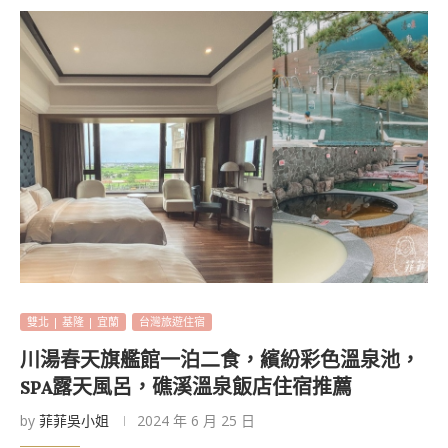
雙北 | 基隆 | 宜蘭
台灣旅遊住宿
川湯春天旗艦館一泊二食，繽紛彩色溫泉池，
SPA露天風呂，礁溪溫泉飯店住宿推薦
by
菲菲吳小姐
2024 年 6 月 25 日