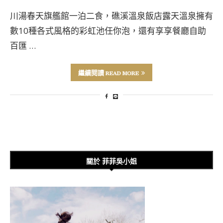
川湯春天旗艦館一泊二食，礁溪溫泉飯店露天溫泉擁有
數10種各式風格的彩虹池任你泡，還有享享餐廳自助
百匯 …
繼續閱讀 READ MORE
關於 菲菲吳小姐