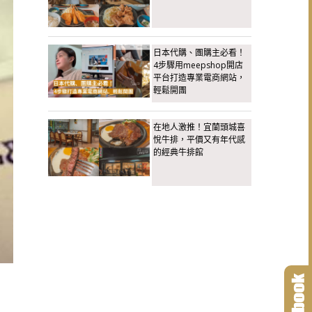
日本代購、團購主必看！
4步驟用meepshop開店
平台打造專業電商網站，
輕鬆開團
在地人激推！宜蘭頭城喜
悅牛排，平價又有年代感
的經典牛排館