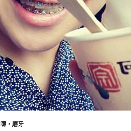
天囉，磨牙