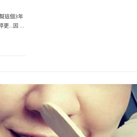
幫這個3年
更…因 …