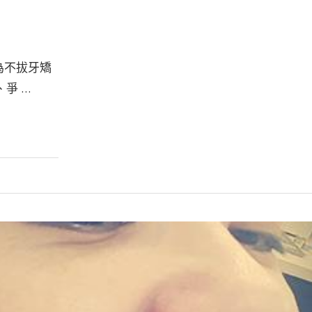
身為不拔牙矯
爭 …