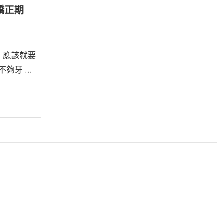
矯正期
，應該就要
不夠牙 …