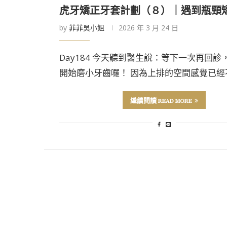
虎牙矯正牙套計劃（８）｜遇到瓶頸
by
菲菲吳小姐
2026 年 3 月 24 日
Day184 今天聽到醫生說：等下一次再回診
開始磨小牙齒囉！ 因為上排的空間感覺已經
繼續閱讀 READ MORE