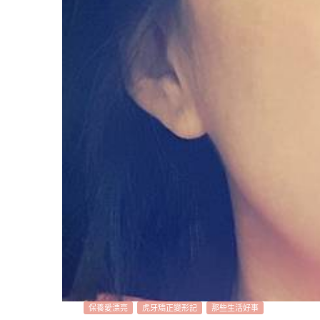
保養愛漂亮
虎牙矯正變形記
那些生活好事