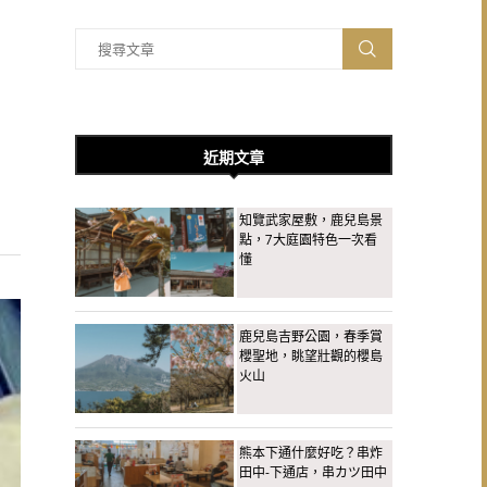
近期文章
知覽武家屋敷，鹿兒島景
點，7大庭園特色一次看
懂
鹿兒島吉野公園，春季賞
櫻聖地，眺望壯觀的櫻島
火山
熊本下通什麼好吃？串炸
田中-下通店，串カツ田中