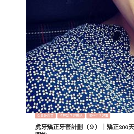
保養愛漂亮
虎牙矯正變形記
那些生活好事
虎牙矯正牙套計劃（９）｜矯正200