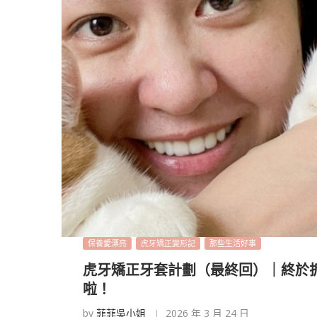
保養愛漂亮
虎牙矯正變形記
那些生活好事
虎牙矯正牙套計劃（最終回）｜終於
啦！
by
菲菲吳小姐
2026 年 3 月 24 日