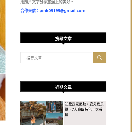
用照片文字分享旅途上的美好。
合作來信：
pink09199@gmail.com
搜尋文章
近期文章
知覽武家屋敷，鹿兒島景
點，7大庭園特色一次看
懂