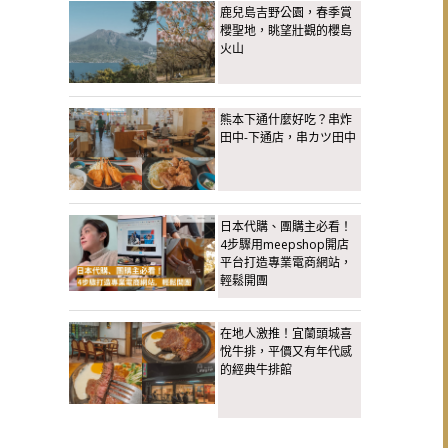
鹿兒島吉野公園，春季賞
櫻聖地，眺望壯觀的櫻島
火山
熊本下通什麼好吃？串炸
田中-下通店，串カツ田中
日本代購、團購主必看！
4步驟用meepshop開店
平台打造專業電商網站，
輕鬆開團
在地人激推！宜蘭頭城喜
悅牛排，平價又有年代感
的經典牛排館