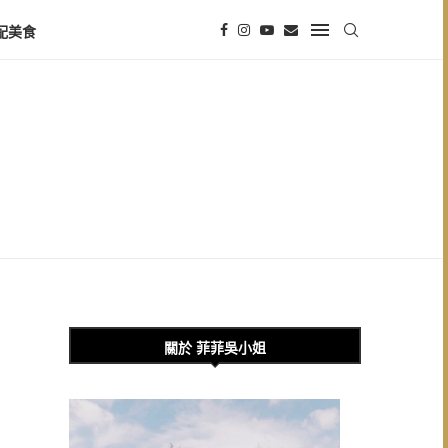
配美食
關於 菲菲吳小姐