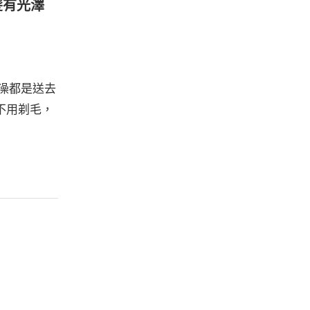
髪有光澤
澡都是送去
不用剃毛，