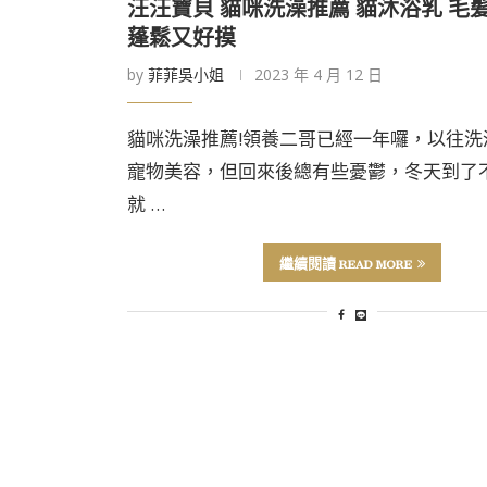
汪汪寶貝 貓咪洗澡推薦 貓沐浴乳 毛
蓬鬆又好摸
by
菲菲吳小姐
2023 年 4 月 12 日
貓咪洗澡推薦!領養二哥已經一年囉，以往洗
寵物美容，但回來後總有些憂鬱，冬天到了
就 …
繼續閱讀 READ MORE