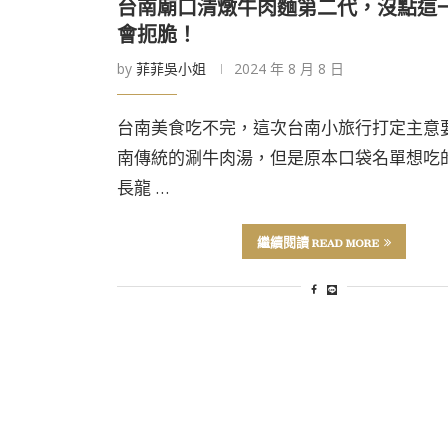
台南廟口清燉牛肉麵第二代，沒點這
會扼脆！
by
菲菲吳小姐
2024 年 8 月 8 日
台南美食吃不完，這次台南小旅行打定主意
南傳統的涮牛肉湯，但是原本口袋名單想吃
長龍 …
繼續閱讀 READ MORE