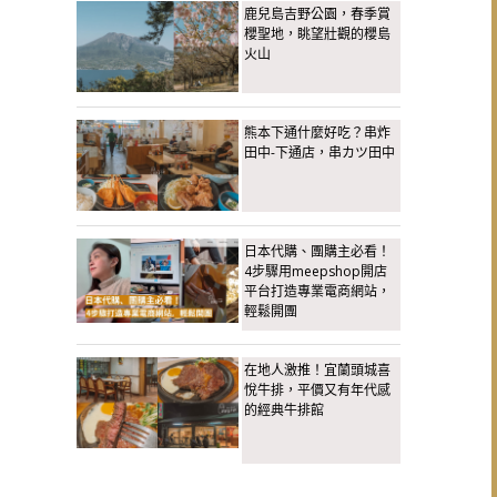
鹿兒島吉野公園，春季賞
櫻聖地，眺望壯觀的櫻島
火山
熊本下通什麼好吃？串炸
田中-下通店，串カツ田中
日本代購、團購主必看！
4步驟用meepshop開店
平台打造專業電商網站，
輕鬆開團
在地人激推！宜蘭頭城喜
悅牛排，平價又有年代感
的經典牛排館