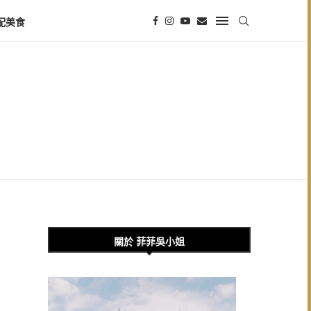
配美食
關於 菲菲吳小姐