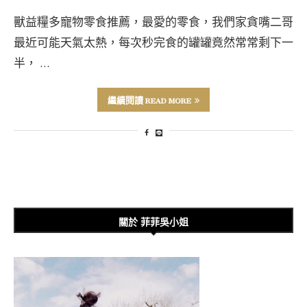
獸益糧多寵物零食推薦，最愛的零食，我們家貪嘴二哥
最近可能天氣太熱，每次秒完食的罐罐竟然常常剩下一
半， …
繼續閱讀 READ MORE
關於 菲菲吳小姐