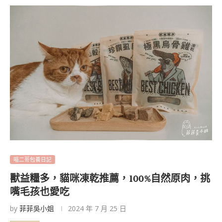
喵二哥包養日記
獸益糧多，貓咪凍乾推薦，100%自然原肉，挑
嘴毛孩也愛吃
by
菲菲吳小姐
2024 年 7 月 25 日