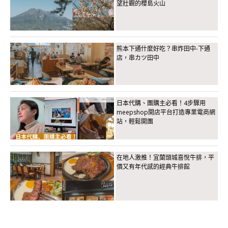
望壯觀的櫻島火山
熊本下通什麼好吃？串炸田中-下通
店，串カツ田中
日本代購、團購主必看！4步驟用
meepshop開店平台打造專業電商網
站，輕鬆開團
在地人激推！宜蘭頭城喜悅牛排，平
價又有年代感的經典牛排館