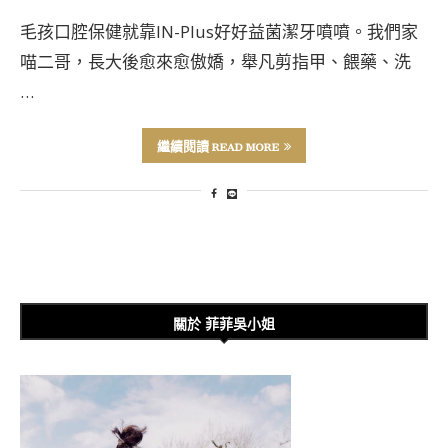
毛孩口腔保健就靠IN-Plus好好益菌潔牙噴噴。我們家
喵二哥，長大後愈來愈傲嬌，舉凡剪指甲、餵藥、洗
…
繼續閱讀 READ MORE
關於 菲菲吳小姐