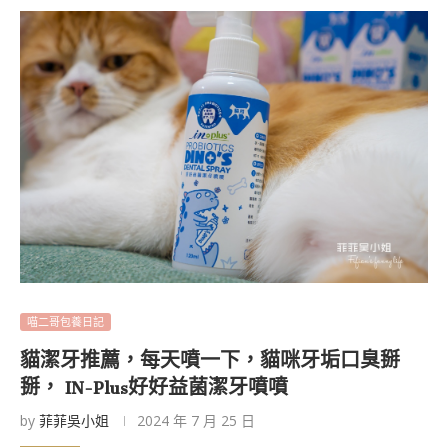
喵二哥包養日記
貓潔牙推薦，每天噴一下，貓咪牙垢口臭掰
掰， IN-Plus好好益菌潔牙噴噴
by
菲菲吳小姐
2024 年 7 月 25 日