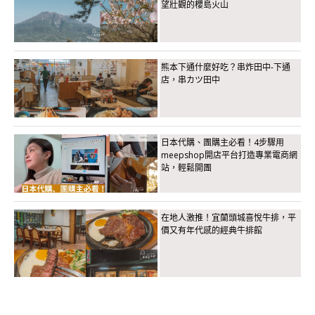
望壯觀的櫻島火山
熊本下通什麼好吃？串炸田中-下通
店，串カツ田中
日本代購、團購主必看！4步驟用
meepshop開店平台打造專業電商網
站，輕鬆開團
在地人激推！宜蘭頭城喜悅牛排，平
價又有年代感的經典牛排館