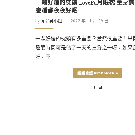
一顆好睡的枕頭 LoveFu月眠枕 量身
麼睡都夜夜好眠
by
菲菲吳小姐
2022 年 11 月 29 日
一顆好睡的枕頭有多重要？當然很重要！畢
睡眠時間可是佔了一天的三分之一呀，如果
好，不 …
繼續閱讀 READ MORE