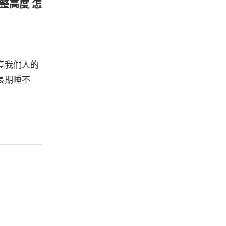
調整高度 怎
竟我們人的
長期睡不