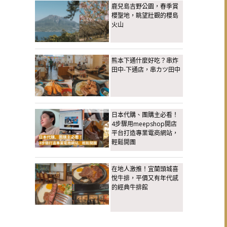
鹿兒島吉野公園，春季賞
櫻聖地，眺望壯觀的櫻島
火山
熊本下通什麼好吃？串炸
田中-下通店，串カツ田中
日本代購、團購主必看！
4步驟用meepshop開店
平台打造專業電商網站，
輕鬆開團
在地人激推！宜蘭頭城喜
悅牛排，平價又有年代感
的經典牛排館