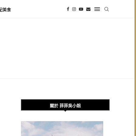
配美食
關於 菲菲吳小姐