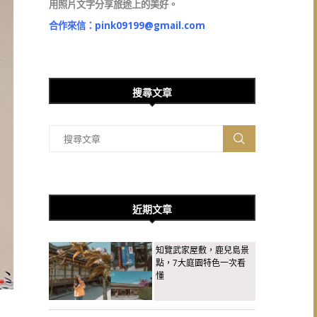
用照片文字分享旅途上的美好。
合作來信：
pink09199@gmail.com
搜尋文章
近期文章
知覽武家屋敷，鹿兒島景
點，7大庭園特色一次看
懂