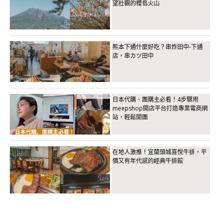
望壯觀的櫻島火山
熊本下通什麼好吃？串炸田中-下通
店，串カツ田中
日本代購、團購主必看！4步驟用
meepshop開店平台打造專業電商網
站，輕鬆開團
在地人激推！宜蘭頭城喜悅牛排，平
價又有年代感的經典牛排館