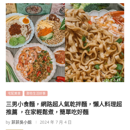
宅配美食
那些生活好事
三男小食麵，網路超人氣乾拌麵，懶人料理超
推薦 ，在家輕鬆煮，簡單吃好麵
by
菲菲吳小姐
2024 年 7 月 4 日