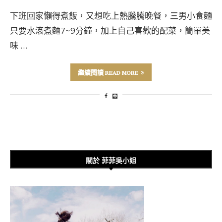
下班回家懶得煮飯，又想吃上熱騰騰晚餐，三男小食麵
只要水滾煮麵7~9分鐘，加上自己喜歡的配菜，簡單美
味 …
繼續閱讀 READ MORE
關於 菲菲吳小姐