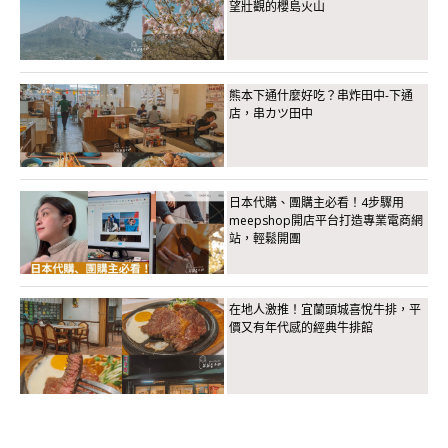
望壯觀的櫻島火山
熊本下通什麼好吃？串炸田中-下通
店，串カツ田中
日本代購、團購主必看！4步驟用
meepshop開店平台打造專業電商網
站，輕鬆開團
在地人激推！宜蘭頭城喜悅牛排，平
價又有年代感的經典牛排館