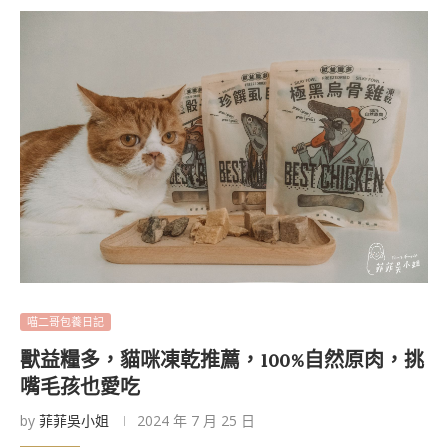
喵二哥包養日記
獸益糧多，貓咪凍乾推薦，100%自然原肉，挑
嘴毛孩也愛吃
by
菲菲吳小姐
2024 年 7 月 25 日