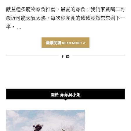
獸益糧多寵物零食推薦，最愛的零食，我們家貪嘴二哥
最近可能天氣太熱，每次秒完食的罐罐竟然常常剩下一
半， …
繼續閱讀 READ MORE
關於 菲菲吳小姐