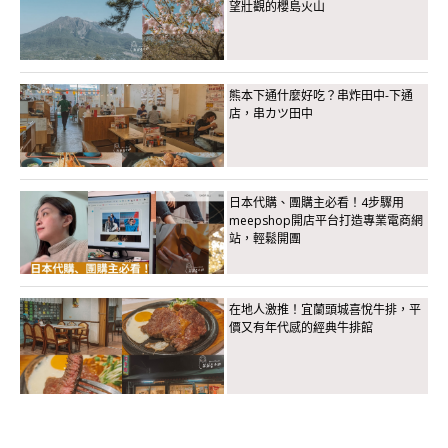
望壯觀的櫻島火山
熊本下通什麼好吃？串炸田中-下通
店，串カツ田中
日本代購、團購主必看！4步驟用
meepshop開店平台打造專業電商網
站，輕鬆開團
在地人激推！宜蘭頭城喜悅牛排，平
價又有年代感的經典牛排館