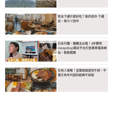
熊本下通什麼好吃？串炸田中-下通
店，串カツ田中
日本代購、團購主必看！4步驟用
meepshop開店平台打造專業電商網
站，輕鬆開團
在地人激推！宜蘭頭城喜悅牛排，平
價又有年代感的經典牛排館