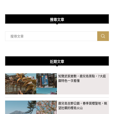
搜尋文章
近期文章
知覽武家屋敷，鹿兒島景點，7大庭
園特色一次看懂
鹿兒島吉野公園，春季賞櫻聖地，眺
望壯觀的櫻島火山