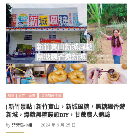
桃園 | 新竹 | 苗栗
台灣旅遊住宿
| 新竹景點 | 新竹寶山，新城風糖，黑糖飄香遊
新城，爆漿黑糖饅頭DIY，甘蔗職人體驗
by
菲菲吳小姐
2024 年 6 月 25 日