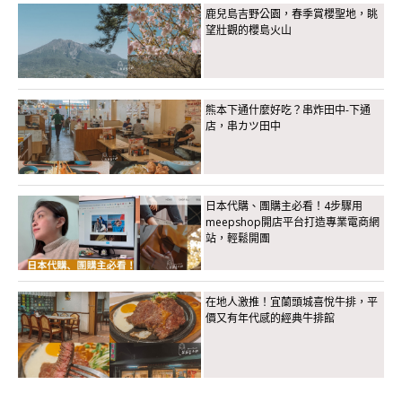
鹿兒島吉野公園，春季賞櫻聖地，眺
望壯觀的櫻島火山
熊本下通什麼好吃？串炸田中-下通
店，串カツ田中
日本代購、團購主必看！4步驟用
meepshop開店平台打造專業電商網
站，輕鬆開團
在地人激推！宜蘭頭城喜悅牛排，平
價又有年代感的經典牛排館