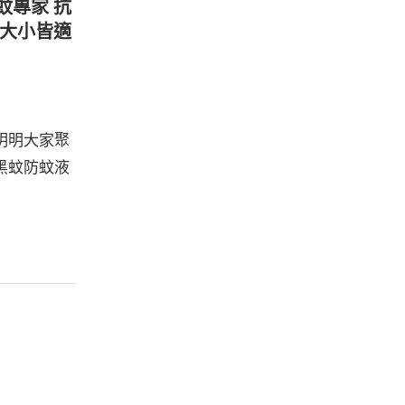
蚊專家 抗
家大小皆適
明明大家聚
黑蚊防蚊液