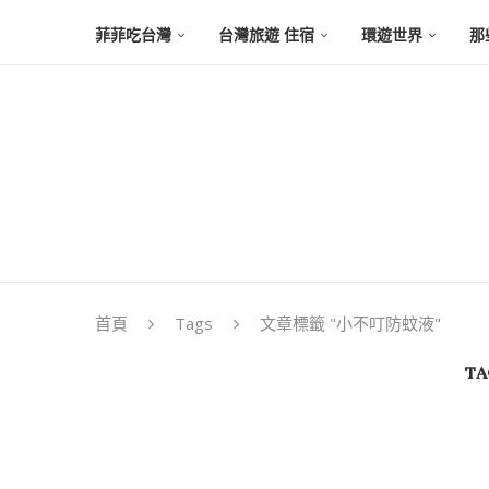
菲菲吃台灣
台灣旅遊 住宿
環遊世界
那
首頁
Tags
文章標籤 "小不叮防蚊液"
TA