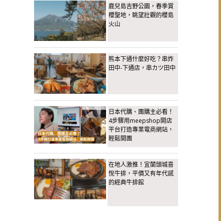
鹿兒島吉野公園，春季賞
櫻聖地，眺望壯觀的櫻島
火山
熊本下通什麼好吃？串炸
田中-下通店，串カツ田中
日本代購、團購主必看！
4步驟用meepshop開店
平台打造專業電商網站，
輕鬆開團
在地人激推！宜蘭頭城喜
悅牛排，平價又有年代感
的經典牛排館