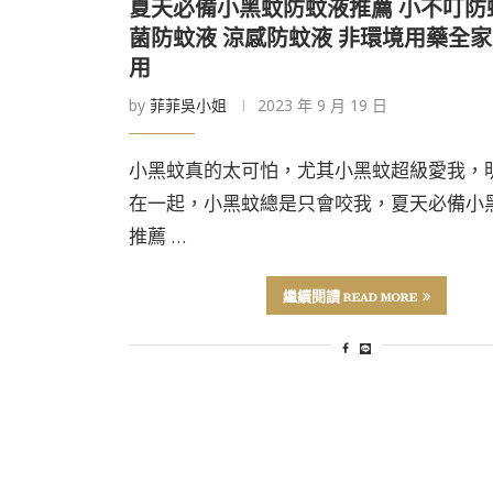
夏天必備小黑蚊防蚊液推薦 小不叮防
菌防蚊液 涼感防蚊液 非環境用藥全
用
by
菲菲吳小姐
2023 年 9 月 19 日
小黑蚊真的太可怕，尤其小黑蚊超級愛我，
在一起，小黑蚊總是只會咬我，夏天必備小
推薦 …
繼續閱讀 READ MORE