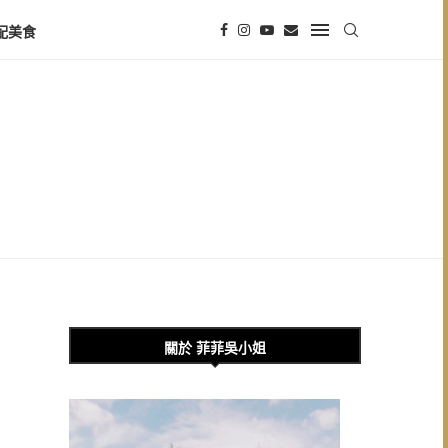
配美食
關於 菲菲吳小姐