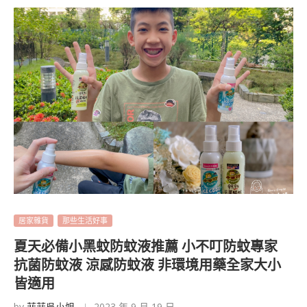
居家雜貨
那些生活好事
夏天必備小黑蚊防蚊液推薦 小不叮防蚊專家
抗菌防蚊液 涼感防蚊液 非環境用藥全家大小
皆適用
by
菲菲吳小姐
2023 年 9 月 19 日