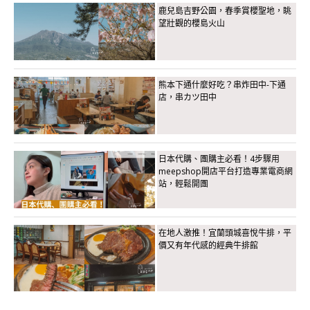
鹿兒島吉野公園，春季賞櫻聖地，眺
望壯觀的櫻島火山
熊本下通什麼好吃？串炸田中-下通
店，串カツ田中
日本代購、團購主必看！4步驟用
meepshop開店平台打造專業電商網
站，輕鬆開團
在地人激推！宜蘭頭城喜悅牛排，平
價又有年代感的經典牛排館