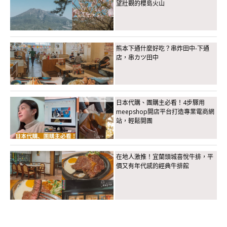
望壯觀的櫻島火山
熊本下通什麼好吃？串炸田中-下通
店，串カツ田中
日本代購、團購主必看！4步驟用
meepshop開店平台打造專業電商網
站，輕鬆開團
在地人激推！宜蘭頭城喜悅牛排，平
價又有年代感的經典牛排館