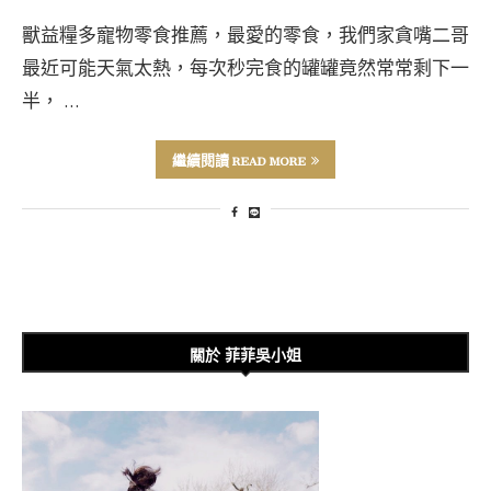
獸益糧多寵物零食推薦，最愛的零食，我們家貪嘴二哥
最近可能天氣太熱，每次秒完食的罐罐竟然常常剩下一
半， …
繼續閱讀 READ MORE
關於 菲菲吳小姐