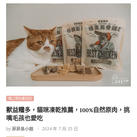
喵二哥包養日記
獸益糧多，貓咪凍乾推薦，100%自然原肉，挑
嘴毛孩也愛吃
by
菲菲吳小姐
2024 年 7 月 25 日