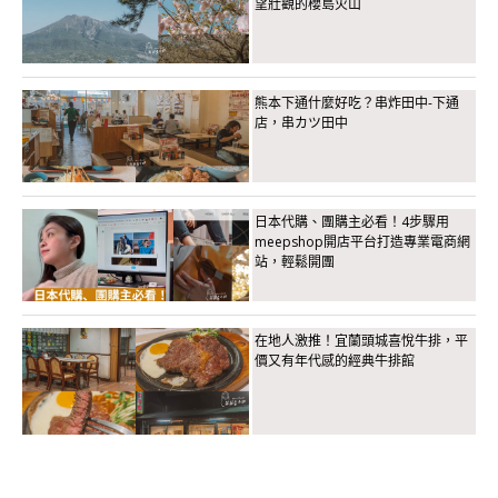
望壯觀的櫻島火山
熊本下通什麼好吃？串炸田中-下通
店，串カツ田中
日本代購、團購主必看！4步驟用
meepshop開店平台打造專業電商網
站，輕鬆開團
在地人激推！宜蘭頭城喜悅牛排，平
價又有年代感的經典牛排館