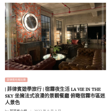
菲律賓吃喝玩樂
| 菲律賓遊學旅行 | 宿霧夜生活 LA VIE IN THE
SKY 坐擁法式浪漫的景觀餐廳 俯瞰宿霧市區迷
人景色
by
菲菲吳小姐
2022 年 9 月 3 日