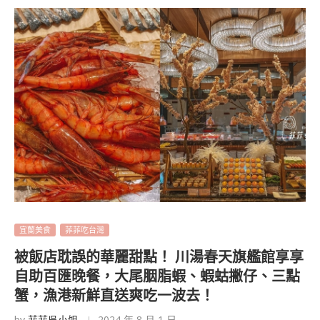
宜蘭美食
菲菲吃台灣
被飯店耽誤的華麗甜點！ 川湯春天旗艦館享享
自助百匯晚餐，大尾胭脂蝦、蝦蛄撇仔、三點
蟹，漁港新鮮直送爽吃一波去！
by
菲菲吳小姐
2024 年 8 月 1 日