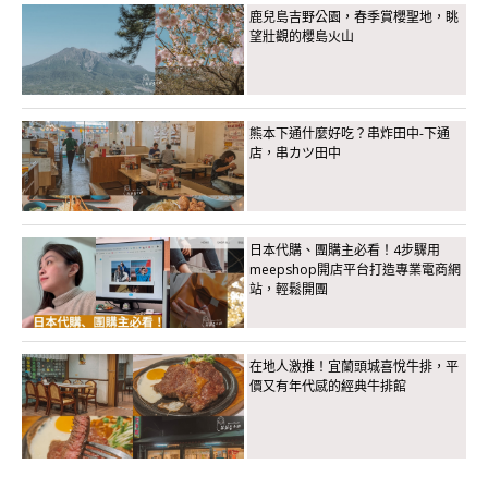
鹿兒島吉野公園，春季賞櫻聖地，眺
望壯觀的櫻島火山
熊本下通什麼好吃？串炸田中-下通
店，串カツ田中
日本代購、團購主必看！4步驟用
meepshop開店平台打造專業電商網
站，輕鬆開團
在地人激推！宜蘭頭城喜悅牛排，平
價又有年代感的經典牛排館