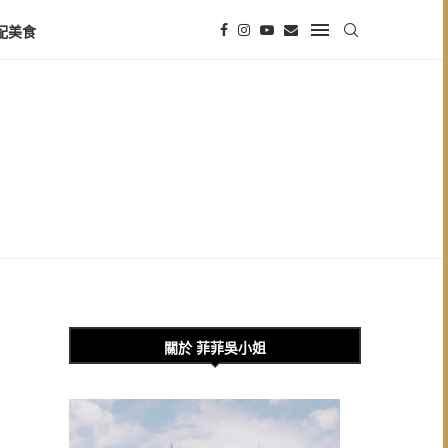
配美食
關於 菲菲吳小姐