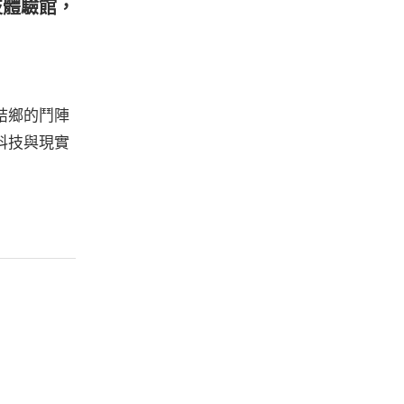
技體驗館，
結鄉的鬥陣
科技與現實