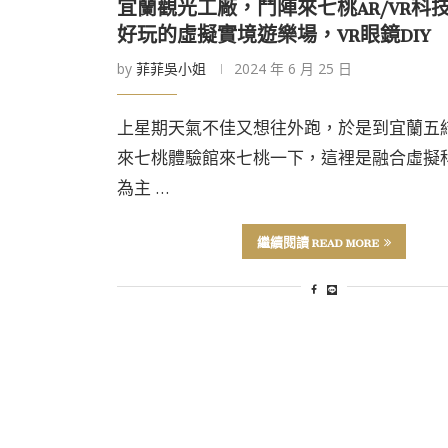
宜蘭觀光工廠，鬥陣來七桃AR/VR科
好玩的虛擬實境遊樂場，VR眼鏡DIY
by
菲菲吳小姐
2024 年 6 月 25 日
上星期天氣不佳又想往外跑，於是到宜蘭五
來七桃體驗館來七桃一下，這裡是融合虛擬
為主 …
繼續閱讀 READ MORE