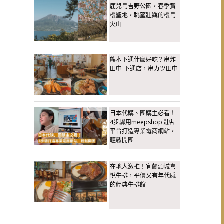
鹿兒島吉野公園，春季賞
櫻聖地，眺望壯觀的櫻島
火山
熊本下通什麼好吃？串炸
田中-下通店，串カツ田中
日本代購、團購主必看！
4步驟用meepshop開店
平台打造專業電商網站，
輕鬆開團
在地人激推！宜蘭頭城喜
悅牛排，平價又有年代感
的經典牛排館