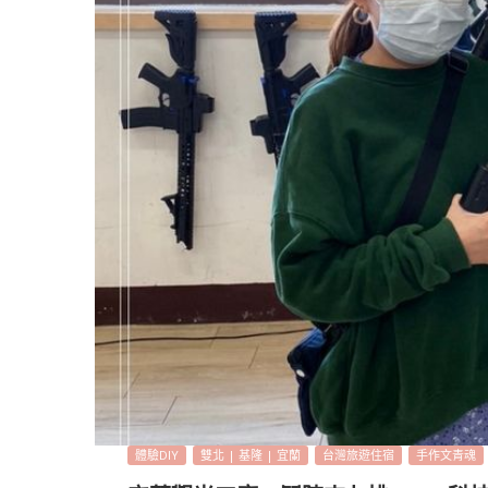
體驗DIY
雙北 | 基隆 | 宜蘭
台灣旅遊住宿
手作文青魂