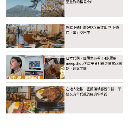
望壯觀的櫻島火山
熊本下通什麼好吃？串炸田中-下通
店，串カツ田中
日本代購、團購主必看！4步驟用
meepshop開店平台打造專業電商網
站，輕鬆開團
在地人激推！宜蘭頭城喜悅牛排，平
價又有年代感的經典牛排館