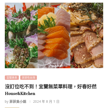
宜蘭美食
菲菲吃台灣
沒訂位吃不到！宜蘭無菜單料理，好春好然
House&Kitchen
by
菲菲吳小姐
2024 年 8 月 1 日