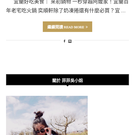
宜蘭好吃美食｜ 來初鍋物 一秒穿越阿嬤家！宜蘭百
年老宅吃火鍋 奕順軒除了奶凍捲還有什麼必買？宜 …
繼續閱讀 READ MORE
關於 菲菲吳小姐