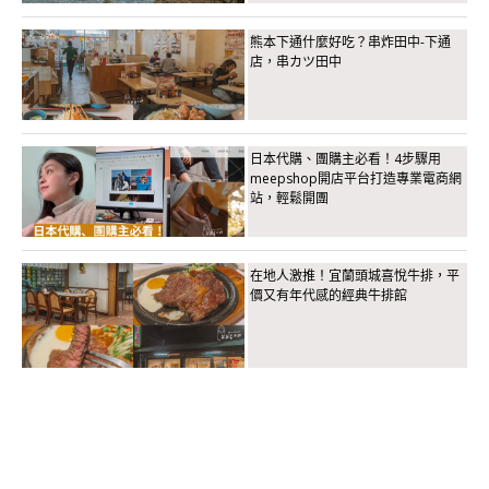
熊本下通什麼好吃？串炸田中-下通
店，串カツ田中
日本代購、團購主必看！4步驟用
meepshop開店平台打造專業電商網
站，輕鬆開團
在地人激推！宜蘭頭城喜悅牛排，平
價又有年代感的經典牛排館