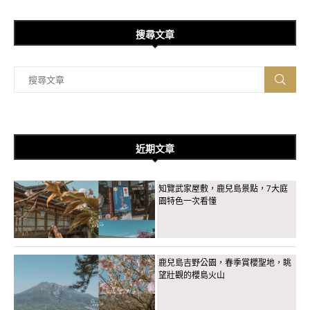
搜尋文章
近期文章
知覽武家屋敷，鹿兒島景點，7大庭
園特色一次看懂
鹿兒島吉野公園，春季賞櫻聖地，眺
望壯觀的櫻島火山