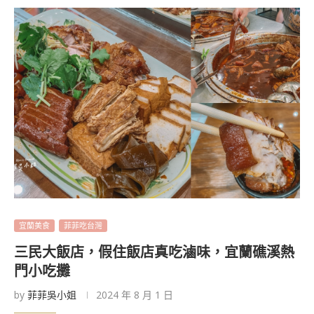
宜蘭美食
菲菲吃台灣
三民大飯店，假住飯店真吃滷味，宜蘭礁溪熱
門小吃攤
by
菲菲吳小姐
2024 年 8 月 1 日