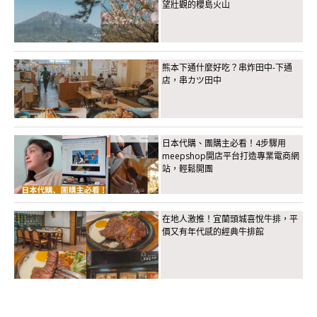
望壯觀的櫻島火山
熊本下通什麼好吃？串炸田中-下通
店，串カツ田中
日本代購、團購主必看！4步驟用
meepshop開店平台打造專業電商網
站，輕鬆開團
在地人激推！宜蘭頭城喜悅牛排，平
價又有年代感的經典牛排館