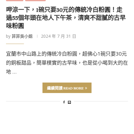
呷涼一下，1碗只要30元的傳統冷白粉圓！走
過55個年頭在地人下午茶，清爽不甜膩的古早
味粉圓
by
菲菲吳小姐
2024 年 7 月 31 日
宜蘭市中山路上的傳統冷白粉圓，超佛心1碗只要30元
的銅板甜品，簡單樸實的古早味，也是從小喝到大的在
地 …
繼續閱讀 READ MORE