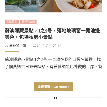
宜蘭美食
菲菲吃台灣
蘇澳隱藏景點，1之2号，落地玻璃窗一覽池邊
美色，包場私房小景點
by
菲菲吳小姐
2024 年 7 月 31 日
蘇澳隱藏小景點 1之2号 一直放在我的口袋名單裡，找
了個黃道吉日來去踩點，有著低調黑色外觀的平房，餐
…
繼續閱讀 READ MORE