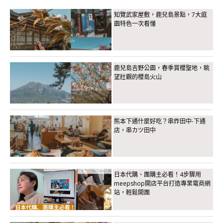
知覽武家屋敷，鹿兒島景點，7大庭
園特色一次看懂
鹿兒島吉野公園，春季賞櫻聖地，眺
望壯觀的櫻島火山
熊本下通什麼好吃？串炸田中-下通
店，串カツ田中
日本代購、團購主必看！4步驟用
meepshop開店平台打造專業電商網
站，輕鬆開團