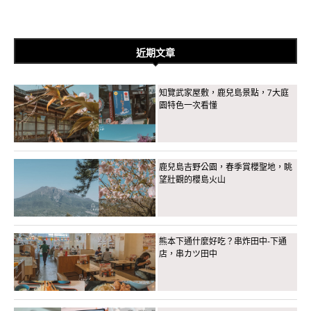
近期文章
知覽武家屋敷，鹿兒島景點，7大庭
園特色一次看懂
鹿兒島吉野公園，春季賞櫻聖地，眺
望壯觀的櫻島火山
熊本下通什麼好吃？串炸田中-下通
店，串カツ田中