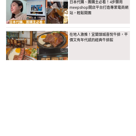
日本代購、團購主必看！4步驟用
meepshop開店平台打造專業電商網
站，輕鬆開團
在地人激推！宜蘭頭城喜悅牛排，平
價又有年代感的經典牛排館