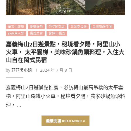
茶文化體驗
愛喝好茶
茶空間探店
菲菲吃台灣
台灣旅遊住宿
菲菲茶人誌
嘉義美食
雲林 | 嘉義
嘉義梅山2日遊景點，秘境看夕陽，阿里山小
火車， 太平雲梯，美味砂鍋魚頭料理，入住大
山自在閩式民宿
by
菲菲吳小姐
2024 年 7 月 8 日
嘉義梅山2日遊景點推薦，必訪梅山最高吊橋的太平雲
梯，阿里山森鐵小火車，秘境看夕陽，農家砂鍋魚頭料
理， …
繼續閱讀 READ MORE