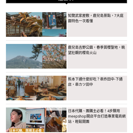
知覽武家屋敷，鹿兒島景點，7大庭
園特色一次看懂
鹿兒島吉野公園，春季賞櫻聖地，眺
望壯觀的櫻島火山
熊本下通什麼好吃？串炸田中-下通
店，串カツ田中
日本代購、團購主必看！4步驟用
meepshop開店平台打造專業電商網
站，輕鬆開團