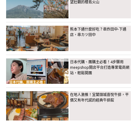
望壯觀的櫻島火山
熊本下通什麼好吃？串炸田中-下通
店，串カツ田中
日本代購、團購主必看！4步驟用
meepshop開店平台打造專業電商網
站，輕鬆開團
在地人激推！宜蘭頭城喜悅牛排，平
價又有年代感的經典牛排館