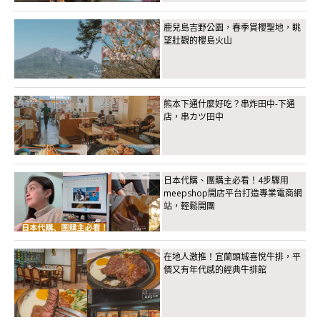
鹿兒島吉野公園，春季賞櫻聖地，眺
望壯觀的櫻島火山
熊本下通什麼好吃？串炸田中-下通
店，串カツ田中
日本代購、團購主必看！4步驟用
meepshop開店平台打造專業電商網
站，輕鬆開團
在地人激推！宜蘭頭城喜悅牛排，平
價又有年代感的經典牛排館