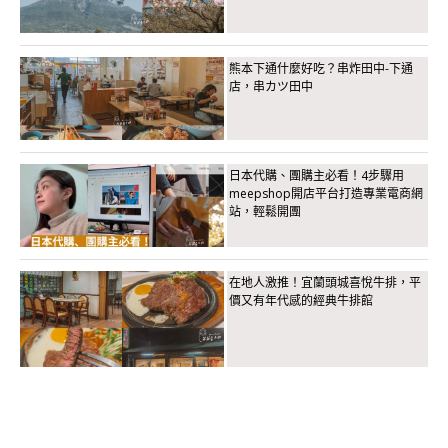
熊本下通什麼好吃？串炸田中-下通
店，串カツ田中
日本代購、團購主必看！4步驟用
meepshop開店平台打造專業電商網
站，輕鬆開團
在地人激推！宜蘭頭城喜悅牛排，平
價又有年代感的經典牛排館