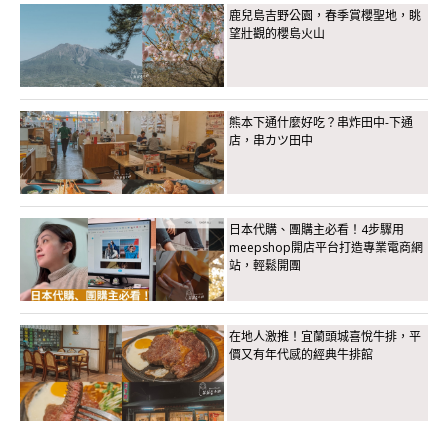
鹿兒島吉野公園，春季賞櫻聖地，眺
望壯觀的櫻島火山
熊本下通什麼好吃？串炸田中-下通
店，串カツ田中
日本代購、團購主必看！4步驟用
meepshop開店平台打造專業電商網
站，輕鬆開團
在地人激推！宜蘭頭城喜悅牛排，平
價又有年代感的經典牛排館