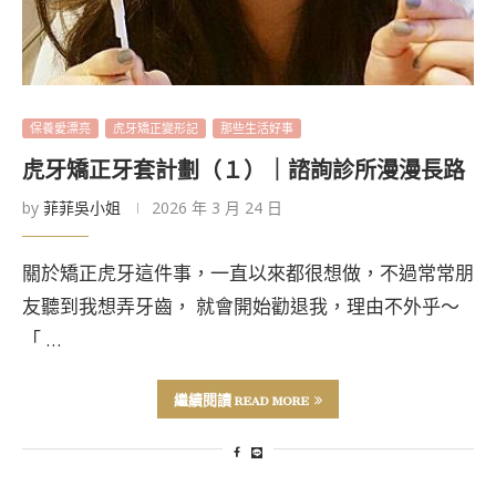
保養愛漂亮
虎牙矯正變形記
那些生活好事
虎牙矯正牙套計劃（１）｜諮詢診所漫漫長路
by
菲菲吳小姐
2026 年 3 月 24 日
關於矯正虎牙這件事，一直以來都很想做，不過常常朋
友聽到我想弄牙齒， 就會開始勸退我，理由不外乎～
「 …
繼續閱讀 READ MORE