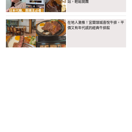
站，輕鬆開團
在地人激推！宜蘭頭城喜悅牛排，平
價又有年代感的經典牛排館