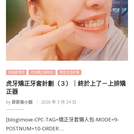
保養愛漂亮
虎牙矯正變形記
那些生活好事
虎牙矯正牙套計劃（３）｜終於上了－上排矯
正器
by
菲菲吳小姐
2026 年 3 月 24 日
[blogimove-CPC-TAG=矯正牙套懶人包-MODE=9-
POSTNUM=10-ORDER …