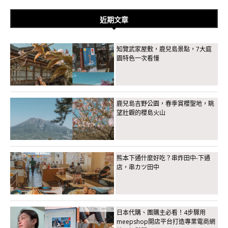
近期文章
知覽武家屋敷，鹿兒島景點，7大庭
園特色一次看懂
鹿兒島吉野公園，春季賞櫻聖地，眺
望壯觀的櫻島火山
熊本下通什麼好吃？串炸田中-下通
店，串カツ田中
日本代購、團購主必看！4步驟用
meepshop開店平台打造專業電商網