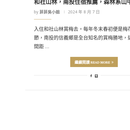
和社山林，南投住宿推薦，森林系山
by
菲菲吳小姐
2024 年 8 月 7 日
入住和社山林賞梅去。每年冬末春初便是梅
節，南投的信義鄉是全台知名的賞梅勝地，
間距 …
繼續閱讀 READ MORE