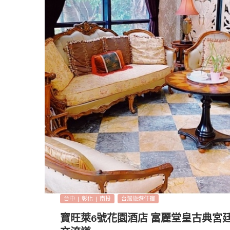
台中 | 彰化 | 南投
台灣旅遊住宿
寶旺萊6號花園酒店 富麗堂皇古典宮廷