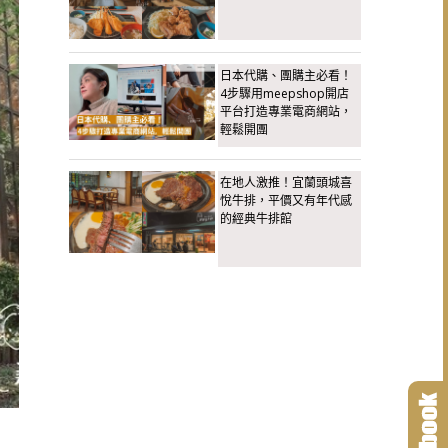
日本代購、團購主必看！
4步驟用meepshop開店
平台打造專業電商網站，
輕鬆開團
在地人激推！宜蘭頭城喜
悅牛排，平價又有年代感
的經典牛排館