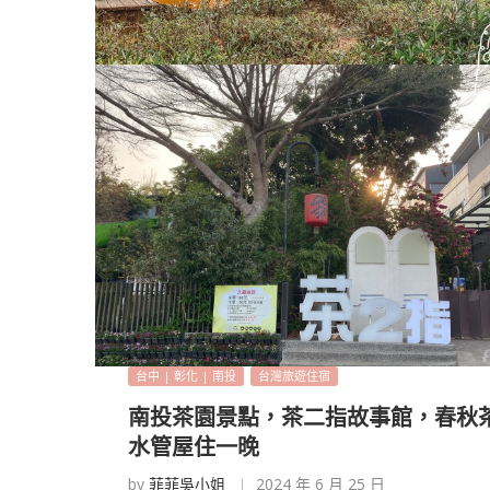
台中 | 彰化 | 南投
台灣旅遊住宿
南投茶園景點，茶二指故事館，春秋
水管屋住一晚
by
菲菲吳小姐
2024 年 6 月 25 日