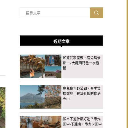
近期文章
知覽武家屋敷，鹿兒島景
點，7大庭園特色一次看
懂
鹿兒島吉野公園，春季賞
櫻聖地，眺望壯觀的櫻島
火山
熊本下通什麼好吃？串炸
田中-下通店，串カツ田中