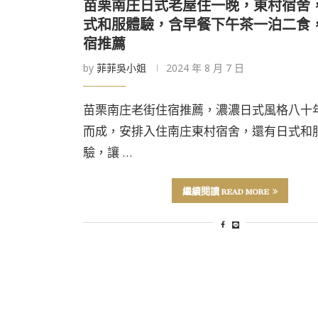
苗栗南庄日式老屋住一晚，東村宿舍
式和服體驗，含早餐下午茶一泊二食
宿推薦
by
菲菲吳小姐
2024 年 8 月 7 日
苗栗南庄老街住宿推薦，濃濃日式風格八十
而成，安排入住南庄東村宿舍，還有日式和
驗，讓 …
繼續閱讀 READ MORE