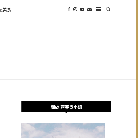
配美食
關於 菲菲吳小姐