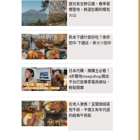
鹿兒島吉野公園，春季賞
櫻聖地，眺望壯觀的櫻島
火山
熊本下通什麼好吃？串炸
田中-下通店，串カツ田中
日本代購、團購主必看！
4步驟用meepshop開店
平台打造專業電商網站，
輕鬆開團
在地人激推！宜蘭頭城喜
悅牛排，平價又有年代感
的經典牛排館