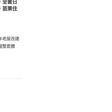
，全套日
，苗栗住
年老屋改建
服整套體