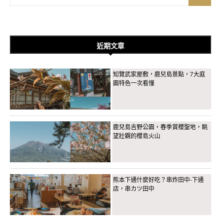
近期文章
知覽武家屋敷，鹿兒島景點，7大庭
園特色一次看懂
鹿兒島吉野公園，春季賞櫻聖地，眺
望壯觀的櫻島火山
熊本下通什麼好吃？串炸田中-下通
店，串カツ田中