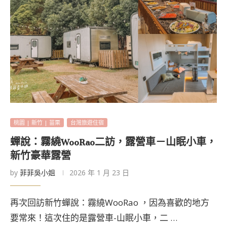
桃園 | 新竹 | 苗栗
台灣旅遊住宿
蟬說：霧繞WooRao二訪，露營車－山眠小車，
新竹豪華露營
by
菲菲吳小姐
2026 年 1 月 23 日
再次回訪新竹蟬說：霧繞WooRao ，因為喜歡的地方
要常來！這次住的是露營車-山眠小車，二 …