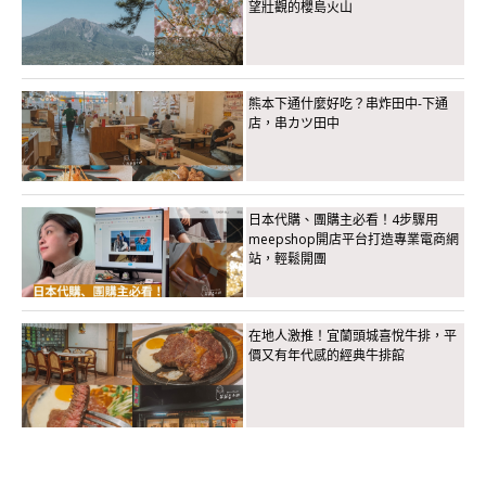
望壯觀的櫻島火山
熊本下通什麼好吃？串炸田中-下通
店，串カツ田中
日本代購、團購主必看！4步驟用
meepshop開店平台打造專業電商網
站，輕鬆開團
在地人激推！宜蘭頭城喜悅牛排，平
價又有年代感的經典牛排館