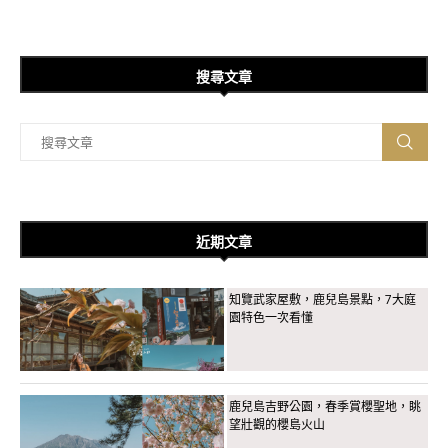
搜尋文章
近期文章
知覽武家屋敷，鹿兒島景點，7大庭
園特色一次看懂
鹿兒島吉野公園，春季賞櫻聖地，眺
望壯觀的櫻島火山