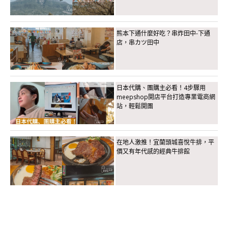
熊本下通什麼好吃？串炸田中-下通
店，串カツ田中
日本代購、團購主必看！4步驟用
meepshop開店平台打造專業電商網
站，輕鬆開團
在地人激推！宜蘭頭城喜悅牛排，平
價又有年代感的經典牛排館