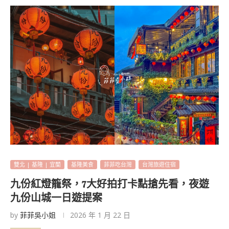
雙北 | 基隆 | 宜蘭
基隆美食
菲菲吃台灣
台灣旅遊住宿
九份紅燈籠祭，7大好拍打卡點搶先看，夜遊
九份山城一日遊提案
by
菲菲吳小姐
2026 年 1 月 22 日