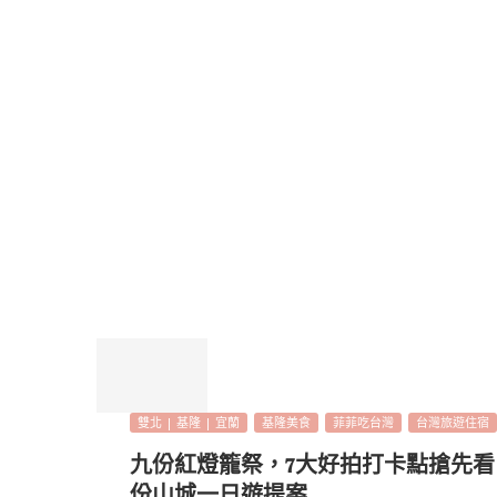
雙北 | 基隆 | 宜蘭
基隆美食
菲菲吃台灣
台灣旅遊住宿
九份紅燈籠祭，7大好拍打卡點搶先
份山城一日遊提案