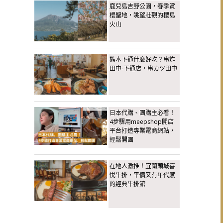
鹿兒島吉野公園，春季賞
櫻聖地，眺望壯觀的櫻島
火山
熊本下通什麼好吃？串炸
田中-下通店，串カツ田中
日本代購、團購主必看！
4步驟用meepshop開店
平台打造專業電商網站，
輕鬆開團
在地人激推！宜蘭頭城喜
悅牛排，平價又有年代感
的經典牛排館