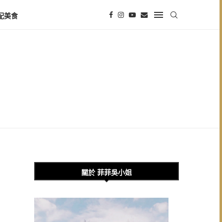
配美食
關於 菲菲吳小姐