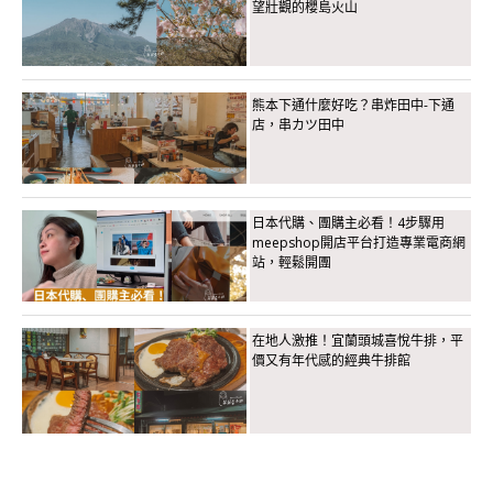
望壯觀的櫻島火山
熊本下通什麼好吃？串炸田中-下通
店，串カツ田中
日本代購、團購主必看！4步驟用
meepshop開店平台打造專業電商網
站，輕鬆開團
在地人激推！宜蘭頭城喜悅牛排，平
價又有年代感的經典牛排館